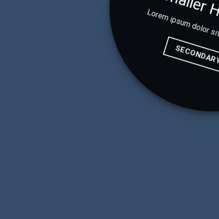
Smaller 
Lorem ipsum dolor si
SECONDAR