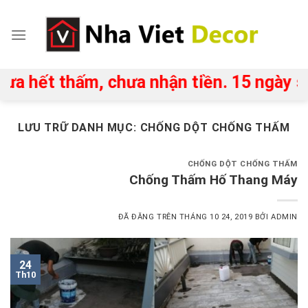
Chuyển
đến
nội
dung
t thấm, chưa nhận tiền. 15 ngày sau kh
LƯU TRỮ DANH MỤC:
CHỐNG DỘT CHỐNG THẤM
CHỐNG DỘT CHỐNG THẤM
Chống Thấm Hố Thang Máy
ĐÃ ĐĂNG TRÊN
THÁNG 10 24, 2019
BỞI
ADMIN
24
Th10